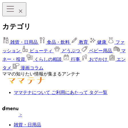
カテゴリ
雑貨・日用品
食品・飲料
教育
健康
ファ
ッション
ビューティ
どうぶつ
ベビー用品
マ
ネー・投資
くらしの相談
行事
おでかけ
エン
タメ
漫画コラム
ママの知りたい情報が集まるアンテナ
ママテナについて
ご利用にあたって
タグ一覧
>
雑貨・日用品