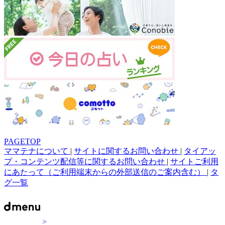
PAGETOP
ママテナについて
|
サイトに関するお問い合わせ
|
タイアッ
プ・コンテンツ配信等に関するお問い合わせ
|
サイトご利用
にあたって（ご利用端末からの外部送信のご案内含む）
|
タ
グ一覧
>