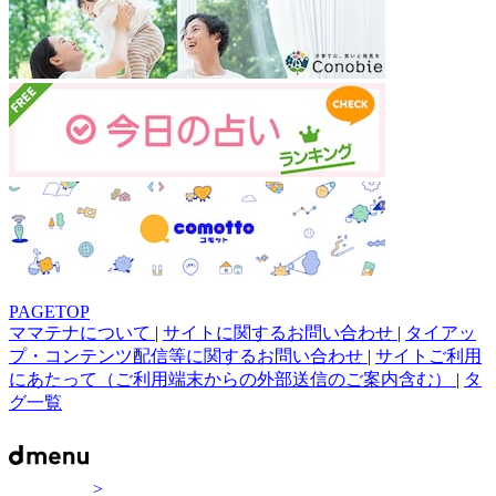
PAGETOP
ママテナについて
|
サイトに関するお問い合わせ
|
タイアッ
プ・コンテンツ配信等に関するお問い合わせ
|
サイトご利用
にあたって（ご利用端末からの外部送信のご案内含む）
|
タ
グ一覧
>