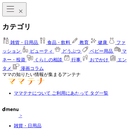
カテゴリ
雑貨・日用品
食品・飲料
教育
健康
ファ
ッション
ビューティ
どうぶつ
ベビー用品
マ
ネー・投資
くらしの相談
行事
おでかけ
エン
タメ
漫画コラム
ママの知りたい情報が集まるアンテナ
ママテナについて
ご利用にあたって
タグ一覧
>
雑貨・日用品