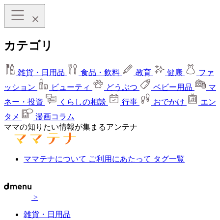
カテゴリ
雑貨・日用品
食品・飲料
教育
健康
ファ
ッション
ビューティ
どうぶつ
ベビー用品
マ
ネー・投資
くらしの相談
行事
おでかけ
エン
タメ
漫画コラム
ママの知りたい情報が集まるアンテナ
ママテナについて
ご利用にあたって
タグ一覧
>
雑貨・日用品