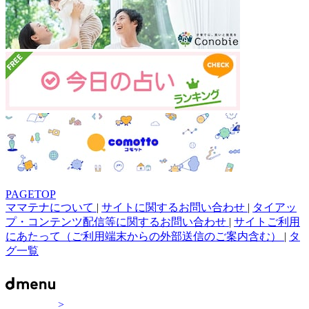
PAGETOP
ママテナについて
|
サイトに関するお問い合わせ
|
タイアッ
プ・コンテンツ配信等に関するお問い合わせ
|
サイトご利用
にあたって（ご利用端末からの外部送信のご案内含む）
|
タ
グ一覧
>