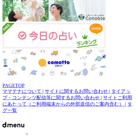
PAGETOP
ママテナについて
|
サイトに関するお問い合わせ
|
タイアッ
プ・コンテンツ配信等に関するお問い合わせ
|
サイトご利用
にあたって（ご利用端末からの外部送信のご案内含む）
|
タ
グ一覧
>