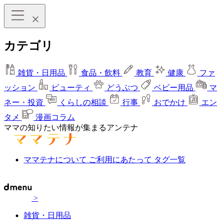
カテゴリ
雑貨・日用品
食品・飲料
教育
健康
ファ
ッション
ビューティ
どうぶつ
ベビー用品
マ
ネー・投資
くらしの相談
行事
おでかけ
エン
タメ
漫画コラム
ママの知りたい情報が集まるアンテナ
ママテナについて
ご利用にあたって
タグ一覧
>
雑貨・日用品