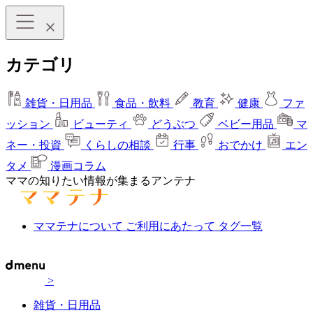
カテゴリ
雑貨・日用品
食品・飲料
教育
健康
ファ
ッション
ビューティ
どうぶつ
ベビー用品
マ
ネー・投資
くらしの相談
行事
おでかけ
エン
タメ
漫画コラム
ママの知りたい情報が集まるアンテナ
ママテナについて
ご利用にあたって
タグ一覧
>
雑貨・日用品