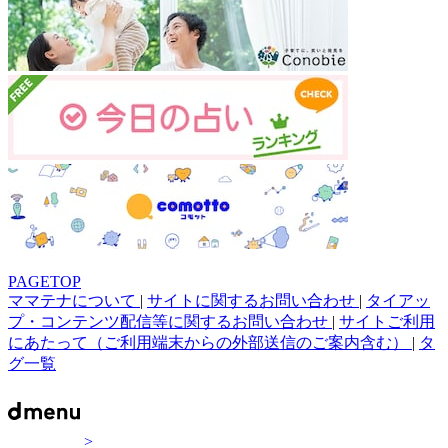
PAGETOP
ママテナについて
|
サイトに関するお問い合わせ
|
タイアッ
プ・コンテンツ配信等に関するお問い合わせ
|
サイトご利用
にあたって（ご利用端末からの外部送信のご案内含む）
|
タ
グ一覧
>