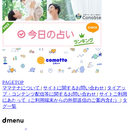
PAGETOP
ママテナについて
|
サイトに関するお問い合わせ
|
タイアッ
プ・コンテンツ配信等に関するお問い合わせ
|
サイトご利用
にあたって（ご利用端末からの外部送信のご案内含む）
|
タ
グ一覧
>