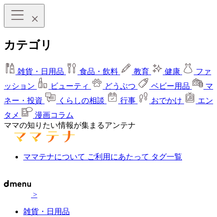
カテゴリ
雑貨・日用品
食品・飲料
教育
健康
ファ
ッション
ビューティ
どうぶつ
ベビー用品
マ
ネー・投資
くらしの相談
行事
おでかけ
エン
タメ
漫画コラム
ママの知りたい情報が集まるアンテナ
ママテナについて
ご利用にあたって
タグ一覧
>
雑貨・日用品