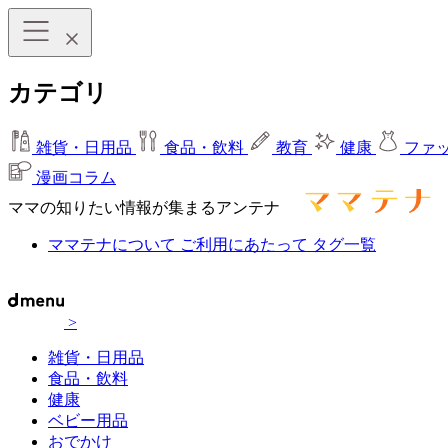
カテゴリ
雑貨・日用品
食品・飲料
教育
健康
ファ
漫画コラム
ママの知りたい情報が集まるアンテナ
ママテナについて
ご利用にあたって
タグ一覧
>
雑貨・日用品
食品・飲料
健康
ベビー用品
おでかけ