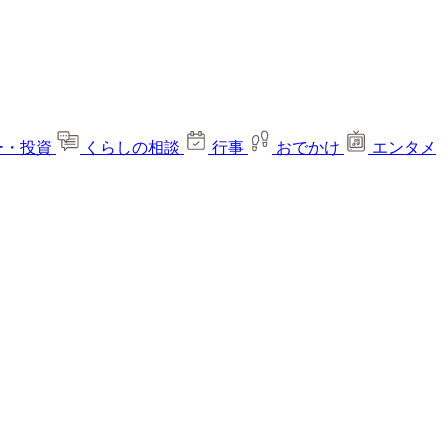
ー・投資
くらしの相談
行事
おでかけ
エンタメ