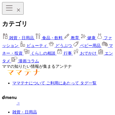
カテゴリ
雑貨・日用品
食品・飲料
教育
健康
ファ
ッション
ビューティ
どうぶつ
ベビー用品
マ
ネー・投資
くらしの相談
行事
おでかけ
エン
タメ
漫画コラム
ママの知りたい情報が集まるアンテナ
ママテナについて
ご利用にあたって
タグ一覧
>
雑貨・日用品