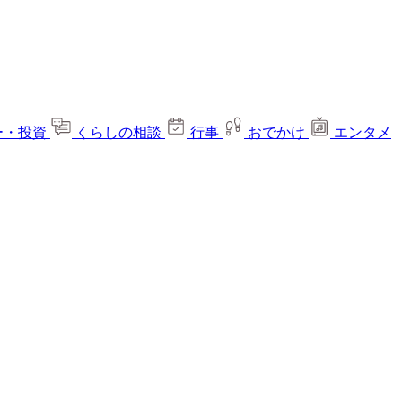
ー・投資
くらしの相談
行事
おでかけ
エンタメ