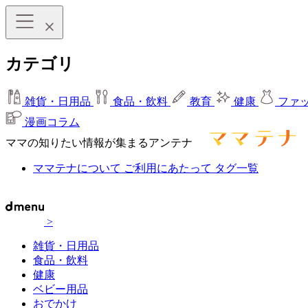
カテゴリ
雑貨・日用品
食品・飲料
教育
健康
ファ
漫画コラム
ママの知りたい情報が集まるアンテナ
ママテナについて
ご利用にあたって
タグ一覧
>
雑貨・日用品
食品・飲料
健康
ベビー用品
おでかけ