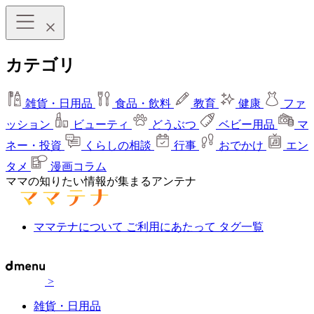
カテゴリ
雑貨・日用品
食品・飲料
教育
健康
ファ
ッション
ビューティ
どうぶつ
ベビー用品
マ
ネー・投資
くらしの相談
行事
おでかけ
エン
タメ
漫画コラム
ママの知りたい情報が集まるアンテナ
ママテナについて
ご利用にあたって
タグ一覧
>
雑貨・日用品