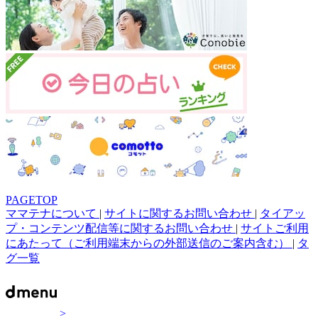
PAGETOP
ママテナについて
|
サイトに関するお問い合わせ
|
タイアッ
プ・コンテンツ配信等に関するお問い合わせ
|
サイトご利用
にあたって（ご利用端末からの外部送信のご案内含む）
|
タ
グ一覧
>