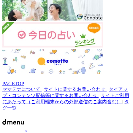
PAGETOP
ママテナについて
|
サイトに関するお問い合わせ
|
タイアッ
プ・コンテンツ配信等に関するお問い合わせ
|
サイトご利用
にあたって（ご利用端末からの外部送信のご案内含む）
|
タ
グ一覧
>