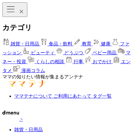
カテゴリ
雑貨・日用品
食品・飲料
教育
健康
ファ
ッション
ビューティ
どうぶつ
ベビー用品
マ
ネー・投資
くらしの相談
行事
おでかけ
エン
タメ
漫画コラム
ママの知りたい情報が集まるアンテナ
ママテナについて
ご利用にあたって
タグ一覧
>
雑貨・日用品