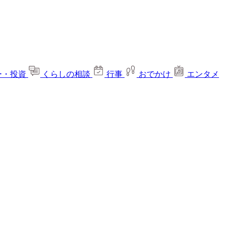
ー・投資
くらしの相談
行事
おでかけ
エンタメ