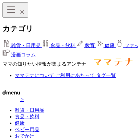
カテゴリ
雑貨・日用品
食品・飲料
教育
健康
ファ
漫画コラム
ママの知りたい情報が集まるアンテナ
ママテナについて
ご利用にあたって
タグ一覧
>
雑貨・日用品
食品・飲料
健康
ベビー用品
おでかけ