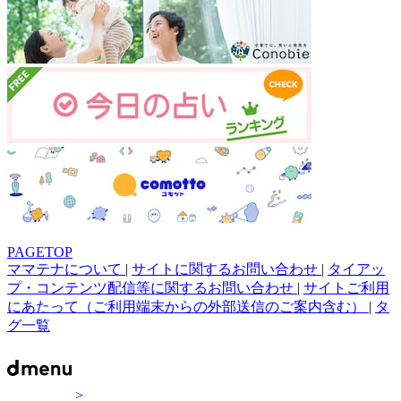
PAGETOP
ママテナについて
|
サイトに関するお問い合わせ
|
タイアッ
プ・コンテンツ配信等に関するお問い合わせ
|
サイトご利用
にあたって（ご利用端末からの外部送信のご案内含む）
|
タ
グ一覧
>