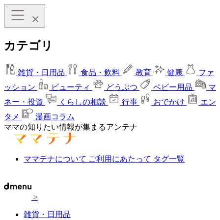
カテゴリ
雑貨・日用品
食品・飲料
教育
健康
ファ
ッション
ビューティ
どうぶつ
ベビー用品
マ
ネー・投資
くらしの相談
行事
おでかけ
エン
タメ
漫画コラム
ママの知りたい情報が集まるアンテナ
ママテナについて
ご利用にあたって
タグ一覧
>
雑貨・日用品