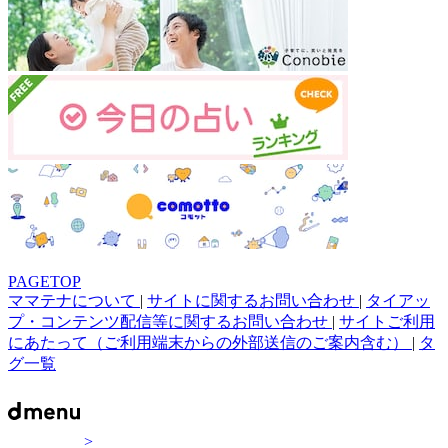
PAGETOP
ママテナについて
|
サイトに関するお問い合わせ
|
タイアッ
プ・コンテンツ配信等に関するお問い合わせ
|
サイトご利用
にあたって（ご利用端末からの外部送信のご案内含む）
|
タ
グ一覧
>