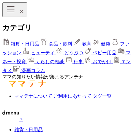
カテゴリ
雑貨・日用品
食品・飲料
教育
健康
ファ
ッション
ビューティ
どうぶつ
ベビー用品
マ
ネー・投資
くらしの相談
行事
おでかけ
エン
タメ
漫画コラム
ママの知りたい情報が集まるアンテナ
ママテナについて
ご利用にあたって
タグ一覧
>
雑貨・日用品