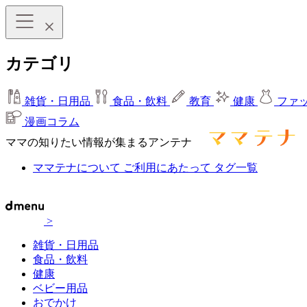
カテゴリ
雑貨・日用品
食品・飲料
教育
健康
ファ
漫画コラム
ママの知りたい情報が集まるアンテナ
ママテナについて
ご利用にあたって
タグ一覧
>
雑貨・日用品
食品・飲料
健康
ベビー用品
おでかけ