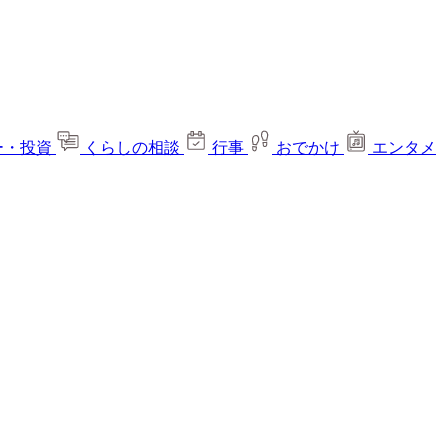
ー・投資
くらしの相談
行事
おでかけ
エンタメ