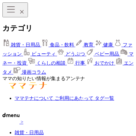
カテゴリ
雑貨・日用品
食品・飲料
教育
健康
ファ
ッション
ビューティ
どうぶつ
ベビー用品
マ
ネー・投資
くらしの相談
行事
おでかけ
エン
タメ
漫画コラム
ママの知りたい情報が集まるアンテナ
ママテナについて
ご利用にあたって
タグ一覧
>
雑貨・日用品