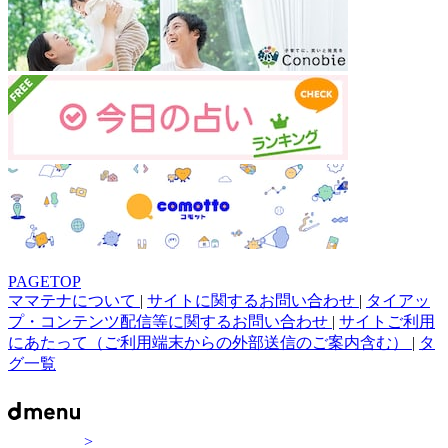
PAGETOP
ママテナについて
|
サイトに関するお問い合わせ
|
タイアッ
プ・コンテンツ配信等に関するお問い合わせ
|
サイトご利用
にあたって（ご利用端末からの外部送信のご案内含む）
|
タ
グ一覧
>