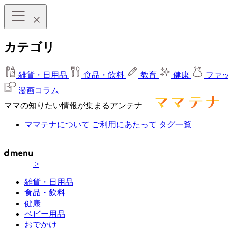
カテゴリ
雑貨・日用品
食品・飲料
教育
健康
ファ
漫画コラム
ママの知りたい情報が集まるアンテナ
ママテナについて
ご利用にあたって
タグ一覧
>
雑貨・日用品
食品・飲料
健康
ベビー用品
おでかけ