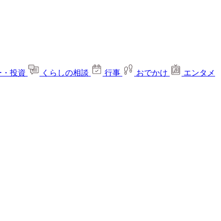
ー・投資
くらしの相談
行事
おでかけ
エンタメ