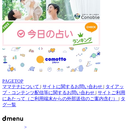
PAGETOP
ママテナについて
|
サイトに関するお問い合わせ
|
タイアッ
プ・コンテンツ配信等に関するお問い合わせ
|
サイトご利用
にあたって（ご利用端末からの外部送信のご案内含む）
|
タ
グ一覧
>