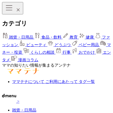
カテゴリ
雑貨・日用品
食品・飲料
教育
健康
ファ
ッション
ビューティ
どうぶつ
ベビー用品
マ
ネー・投資
くらしの相談
行事
おでかけ
エン
タメ
漫画コラム
ママの知りたい情報が集まるアンテナ
ママテナについて
ご利用にあたって
タグ一覧
>
雑貨・日用品