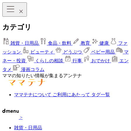
カテゴリ
雑貨・日用品
食品・飲料
教育
健康
ファ
ッション
ビューティ
どうぶつ
ベビー用品
マ
ネー・投資
くらしの相談
行事
おでかけ
エン
タメ
漫画コラム
ママの知りたい情報が集まるアンテナ
ママテナについて
ご利用にあたって
タグ一覧
>
雑貨・日用品