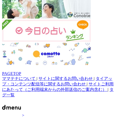
PAGETOP
ママテナについて
|
サイトに関するお問い合わせ
|
タイアッ
プ・コンテンツ配信等に関するお問い合わせ
|
サイトご利用
にあたって（ご利用端末からの外部送信のご案内含む）
|
タ
グ一覧
>