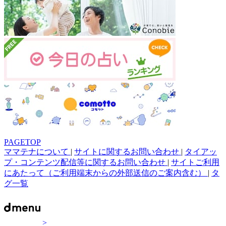
PAGETOP
ママテナについて
|
サイトに関するお問い合わせ
|
タイアッ
プ・コンテンツ配信等に関するお問い合わせ
|
サイトご利用
にあたって（ご利用端末からの外部送信のご案内含む）
|
タ
グ一覧
>