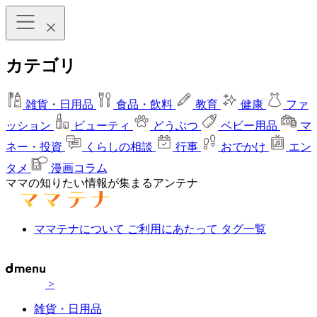
カテゴリ
雑貨・日用品
食品・飲料
教育
健康
ファ
ッション
ビューティ
どうぶつ
ベビー用品
マ
ネー・投資
くらしの相談
行事
おでかけ
エン
タメ
漫画コラム
ママの知りたい情報が集まるアンテナ
ママテナについて
ご利用にあたって
タグ一覧
>
雑貨・日用品