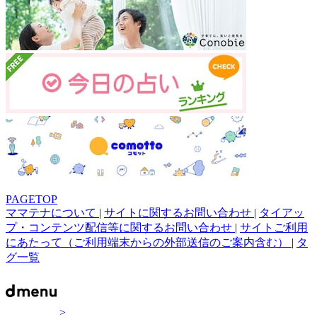
PAGETOP
ママテナについて
|
サイトに関するお問い合わせ
|
タイアッ
プ・コンテンツ配信等に関するお問い合わせ
|
サイトご利用
にあたって（ご利用端末からの外部送信のご案内含む）
|
タ
グ一覧
>