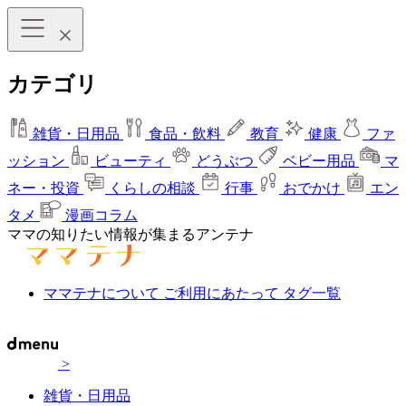
カテゴリ
雑貨・日用品
食品・飲料
教育
健康
ファ
ッション
ビューティ
どうぶつ
ベビー用品
マ
ネー・投資
くらしの相談
行事
おでかけ
エン
タメ
漫画コラム
ママの知りたい情報が集まるアンテナ
ママテナについて
ご利用にあたって
タグ一覧
>
雑貨・日用品