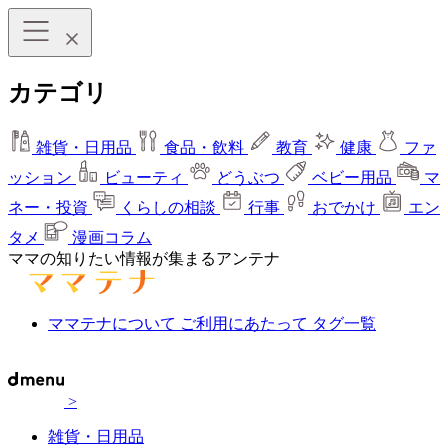
カテゴリ
雑貨・日用品
食品・飲料
教育
健康
ファ
ッション
ビューティ
どうぶつ
ベビー用品
マ
ネー・投資
くらしの相談
行事
おでかけ
エン
タメ
漫画コラム
ママの知りたい情報が集まるアンテナ
ママテナについて
ご利用にあたって
タグ一覧
>
雑貨・日用品