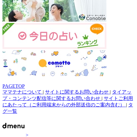
PAGETOP
ママテナについて
|
サイトに関するお問い合わせ
|
タイアッ
プ・コンテンツ配信等に関するお問い合わせ
|
サイトご利用
にあたって（ご利用端末からの外部送信のご案内含む）
|
タ
グ一覧
>