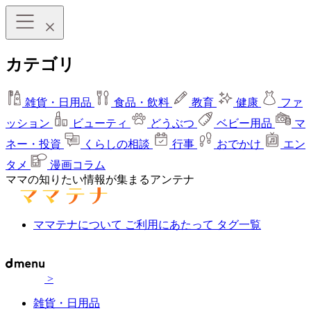
カテゴリ
雑貨・日用品
食品・飲料
教育
健康
ファ
ッション
ビューティ
どうぶつ
ベビー用品
マ
ネー・投資
くらしの相談
行事
おでかけ
エン
タメ
漫画コラム
ママの知りたい情報が集まるアンテナ
ママテナについて
ご利用にあたって
タグ一覧
>
雑貨・日用品