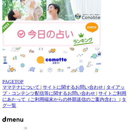
PAGETOP
ママテナについて
|
サイトに関するお問い合わせ
|
タイアッ
プ・コンテンツ配信等に関するお問い合わせ
|
サイトご利用
にあたって（ご利用端末からの外部送信のご案内含む）
|
タ
グ一覧
>