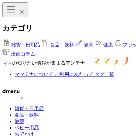
カテゴリ
雑貨・日用品
食品・飲料
教育
健康
ファ
漫画コラム
ママの知りたい情報が集まるアンテナ
ママテナについて
ご利用にあたって
タグ一覧
>
雑貨・日用品
食品・飲料
健康
ベビー用品
おでかけ