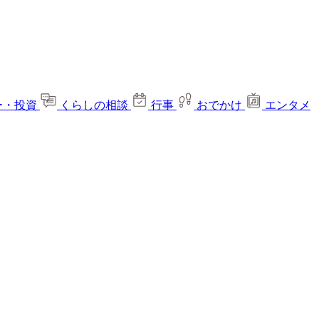
ー・投資
くらしの相談
行事
おでかけ
エンタメ