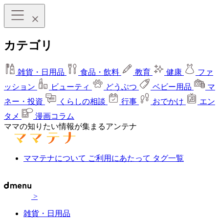
カテゴリ
雑貨・日用品
食品・飲料
教育
健康
ファ
ッション
ビューティ
どうぶつ
ベビー用品
マ
ネー・投資
くらしの相談
行事
おでかけ
エン
タメ
漫画コラム
ママの知りたい情報が集まるアンテナ
ママテナについて
ご利用にあたって
タグ一覧
>
雑貨・日用品