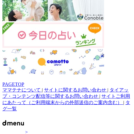
PAGETOP
ママテナについて
|
サイトに関するお問い合わせ
|
タイアッ
プ・コンテンツ配信等に関するお問い合わせ
|
サイトご利用
にあたって（ご利用端末からの外部送信のご案内含む）
|
タ
グ一覧
>