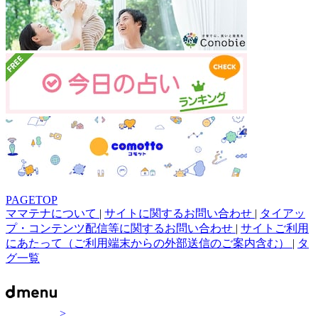
PAGETOP
ママテナについて
|
サイトに関するお問い合わせ
|
タイアッ
プ・コンテンツ配信等に関するお問い合わせ
|
サイトご利用
にあたって（ご利用端末からの外部送信のご案内含む）
|
タ
グ一覧
>