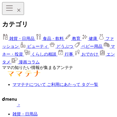
カテゴリ
雑貨・日用品
食品・飲料
教育
健康
ファ
ッション
ビューティ
どうぶつ
ベビー用品
マ
ネー・投資
くらしの相談
行事
おでかけ
エン
タメ
漫画コラム
ママの知りたい情報が集まるアンテナ
ママテナについて
ご利用にあたって
タグ一覧
>
雑貨・日用品