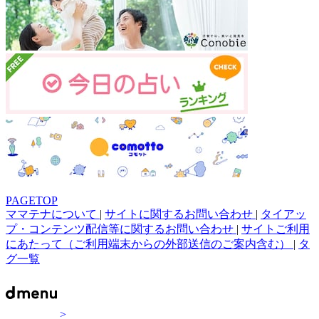
PAGETOP
ママテナについて
|
サイトに関するお問い合わせ
|
タイアッ
プ・コンテンツ配信等に関するお問い合わせ
|
サイトご利用
にあたって（ご利用端末からの外部送信のご案内含む）
|
タ
グ一覧
>