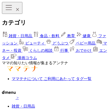
カテゴリ
雑貨・日用品
食品・飲料
教育
健康
ファ
ッション
ビューティ
どうぶつ
ベビー用品
マ
ネー・投資
くらしの相談
行事
おでかけ
エン
タメ
漫画コラム
ママの知りたい情報が集まるアンテナ
ママテナについて
ご利用にあたって
タグ一覧
>
雑貨・日用品