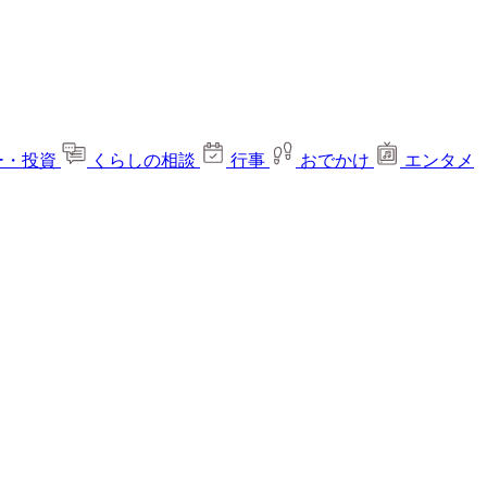
ー・投資
くらしの相談
行事
おでかけ
エンタメ