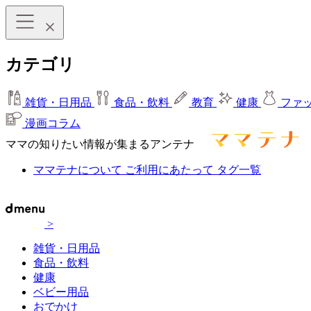
カテゴリ
雑貨・日用品
食品・飲料
教育
健康
ファ
漫画コラム
ママの知りたい情報が集まるアンテナ
ママテナについて
ご利用にあたって
タグ一覧
>
雑貨・日用品
食品・飲料
健康
ベビー用品
おでかけ