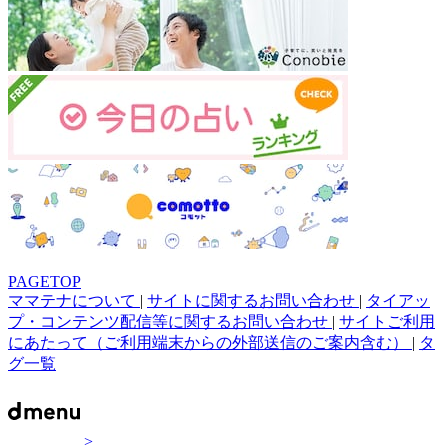
PAGETOP
ママテナについて
|
サイトに関するお問い合わせ
|
タイアッ
プ・コンテンツ配信等に関するお問い合わせ
|
サイトご利用
にあたって（ご利用端末からの外部送信のご案内含む）
|
タ
グ一覧
>