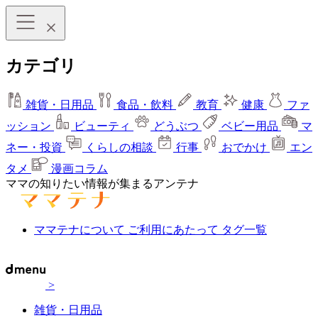
カテゴリ
雑貨・日用品
食品・飲料
教育
健康
ファ
ッション
ビューティ
どうぶつ
ベビー用品
マ
ネー・投資
くらしの相談
行事
おでかけ
エン
タメ
漫画コラム
ママの知りたい情報が集まるアンテナ
ママテナについて
ご利用にあたって
タグ一覧
>
雑貨・日用品