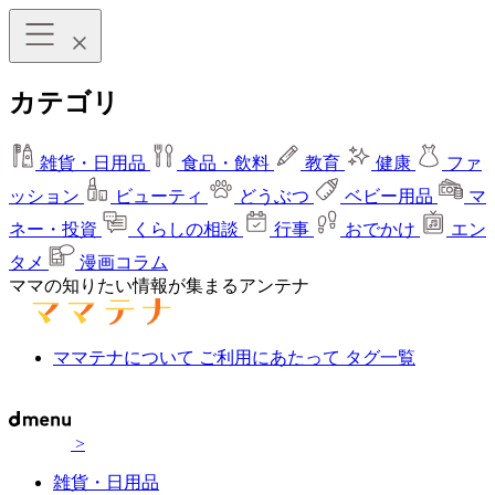
カテゴリ
雑貨・日用品
食品・飲料
教育
健康
ファ
ッション
ビューティ
どうぶつ
ベビー用品
マ
ネー・投資
くらしの相談
行事
おでかけ
エン
タメ
漫画コラム
ママの知りたい情報が集まるアンテナ
ママテナについて
ご利用にあたって
タグ一覧
>
雑貨・日用品