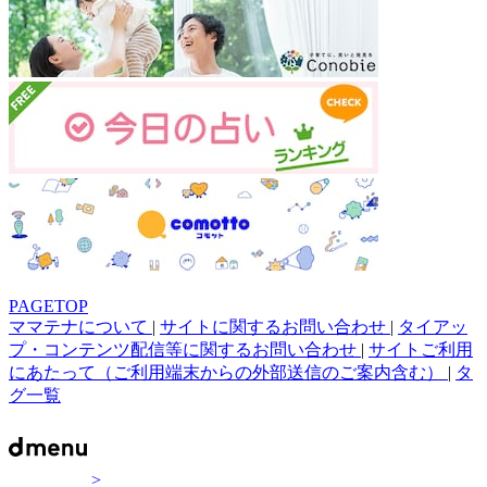
PAGETOP
ママテナについて
|
サイトに関するお問い合わせ
|
タイアッ
プ・コンテンツ配信等に関するお問い合わせ
|
サイトご利用
にあたって（ご利用端末からの外部送信のご案内含む）
|
タ
グ一覧
>