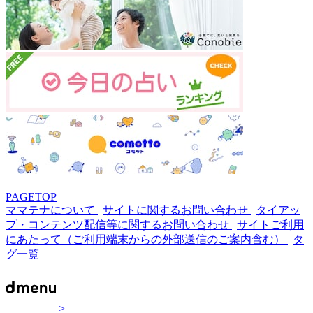
PAGETOP
ママテナについて
|
サイトに関するお問い合わせ
|
タイアッ
プ・コンテンツ配信等に関するお問い合わせ
|
サイトご利用
にあたって（ご利用端末からの外部送信のご案内含む）
|
タ
グ一覧
>