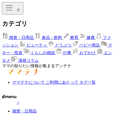
カテゴリ
雑貨・日用品
食品・飲料
教育
健康
ファ
ッション
ビューティ
どうぶつ
ベビー用品
マ
ネー・投資
くらしの相談
行事
おでかけ
エン
タメ
漫画コラム
ママの知りたい情報が集まるアンテナ
ママテナについて
ご利用にあたって
タグ一覧
>
雑貨・日用品