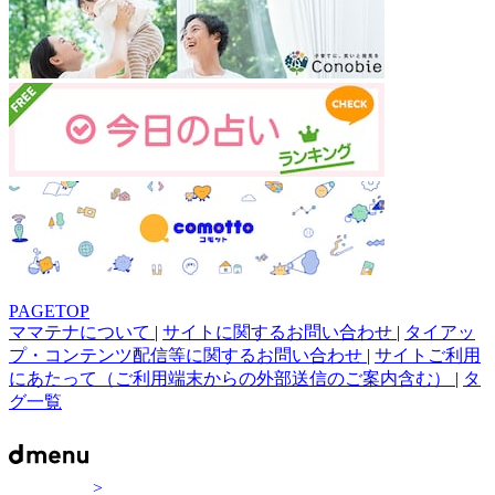
PAGETOP
ママテナについて
|
サイトに関するお問い合わせ
|
タイアッ
プ・コンテンツ配信等に関するお問い合わせ
|
サイトご利用
にあたって（ご利用端末からの外部送信のご案内含む）
|
タ
グ一覧
>