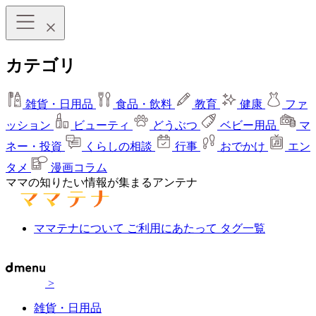
カテゴリ
雑貨・日用品
食品・飲料
教育
健康
ファ
ッション
ビューティ
どうぶつ
ベビー用品
マ
ネー・投資
くらしの相談
行事
おでかけ
エン
タメ
漫画コラム
ママの知りたい情報が集まるアンテナ
ママテナについて
ご利用にあたって
タグ一覧
>
雑貨・日用品