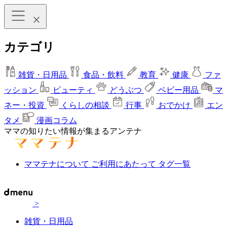
カテゴリ
雑貨・日用品
食品・飲料
教育
健康
ファ
ッション
ビューティ
どうぶつ
ベビー用品
マ
ネー・投資
くらしの相談
行事
おでかけ
エン
タメ
漫画コラム
ママの知りたい情報が集まるアンテナ
ママテナについて
ご利用にあたって
タグ一覧
>
雑貨・日用品