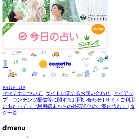
PAGETOP
ママテナについて
|
サイトに関するお問い合わせ
|
タイアッ
プ・コンテンツ配信等に関するお問い合わせ
|
サイトご利用
にあたって（ご利用端末からの外部送信のご案内含む）
|
タ
グ一覧
>