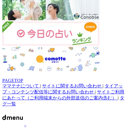
PAGETOP
ママテナについて
|
サイトに関するお問い合わせ
|
タイアッ
プ・コンテンツ配信等に関するお問い合わせ
|
サイトご利用
にあたって（ご利用端末からの外部送信のご案内含む）
|
タ
グ一覧
>