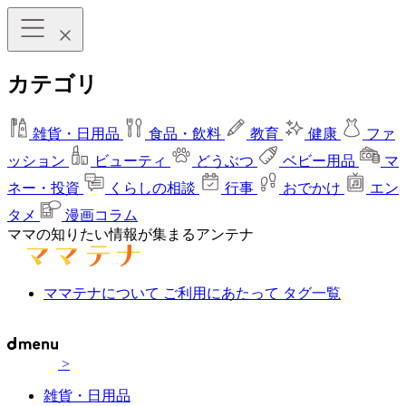
カテゴリ
雑貨・日用品
食品・飲料
教育
健康
ファ
ッション
ビューティ
どうぶつ
ベビー用品
マ
ネー・投資
くらしの相談
行事
おでかけ
エン
タメ
漫画コラム
ママの知りたい情報が集まるアンテナ
ママテナについて
ご利用にあたって
タグ一覧
>
雑貨・日用品