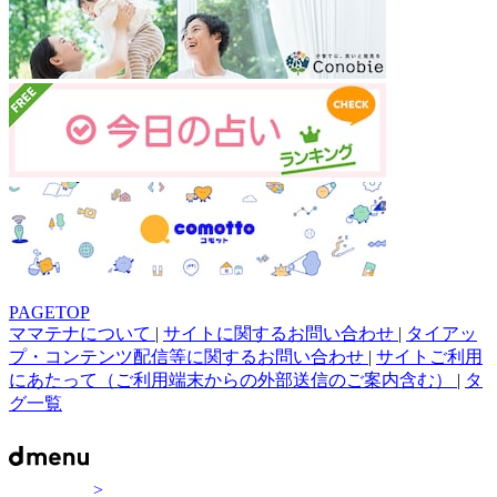
PAGETOP
ママテナについて
|
サイトに関するお問い合わせ
|
タイアッ
プ・コンテンツ配信等に関するお問い合わせ
|
サイトご利用
にあたって（ご利用端末からの外部送信のご案内含む）
|
タ
グ一覧
>