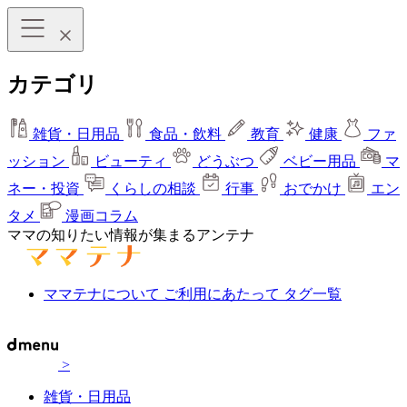
カテゴリ
雑貨・日用品
食品・飲料
教育
健康
ファ
ッション
ビューティ
どうぶつ
ベビー用品
マ
ネー・投資
くらしの相談
行事
おでかけ
エン
タメ
漫画コラム
ママの知りたい情報が集まるアンテナ
ママテナについて
ご利用にあたって
タグ一覧
>
雑貨・日用品