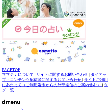
PAGETOP
ママテナについて
|
サイトに関するお問い合わせ
|
タイアッ
プ・コンテンツ配信等に関するお問い合わせ
|
サイトご利用
にあたって（ご利用端末からの外部送信のご案内含む）
|
タ
グ一覧
>