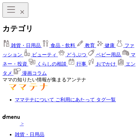
カテゴリ
雑貨・日用品
食品・飲料
教育
健康
ファ
ッション
ビューティ
どうぶつ
ベビー用品
マ
ネー・投資
くらしの相談
行事
おでかけ
エン
タメ
漫画コラム
ママの知りたい情報が集まるアンテナ
ママテナについて
ご利用にあたって
タグ一覧
>
雑貨・日用品