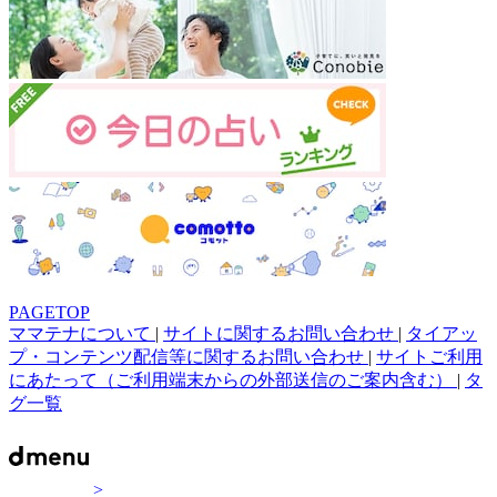
PAGETOP
ママテナについて
|
サイトに関するお問い合わせ
|
タイアッ
プ・コンテンツ配信等に関するお問い合わせ
|
サイトご利用
にあたって（ご利用端末からの外部送信のご案内含む）
|
タ
グ一覧
>