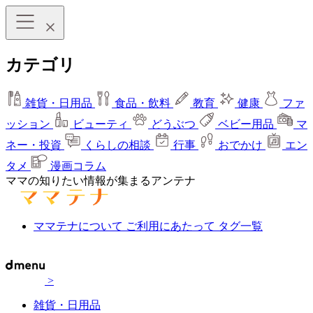
カテゴリ
雑貨・日用品
食品・飲料
教育
健康
ファ
ッション
ビューティ
どうぶつ
ベビー用品
マ
ネー・投資
くらしの相談
行事
おでかけ
エン
タメ
漫画コラム
ママの知りたい情報が集まるアンテナ
ママテナについて
ご利用にあたって
タグ一覧
>
雑貨・日用品