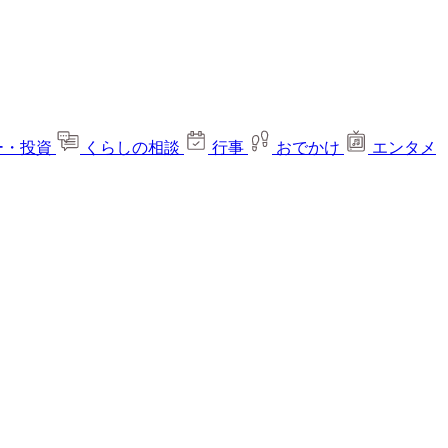
ー・投資
くらしの相談
行事
おでかけ
エンタメ