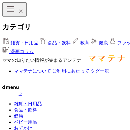
カテゴリ
雑貨・日用品
食品・飲料
教育
健康
ファ
漫画コラム
ママの知りたい情報が集まるアンテナ
ママテナについて
ご利用にあたって
タグ一覧
>
雑貨・日用品
食品・飲料
健康
ベビー用品
おでかけ