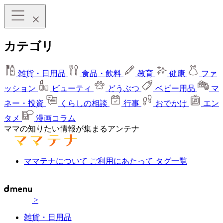
カテゴリ
雑貨・日用品
食品・飲料
教育
健康
ファ
ッション
ビューティ
どうぶつ
ベビー用品
マ
ネー・投資
くらしの相談
行事
おでかけ
エン
タメ
漫画コラム
ママの知りたい情報が集まるアンテナ
ママテナについて
ご利用にあたって
タグ一覧
>
雑貨・日用品