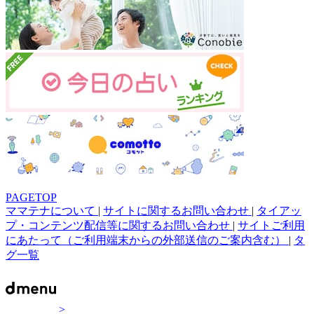
PAGETOP
ママテナについて
|
サイトに関するお問い合わせ
|
タイアッ
プ・コンテンツ配信等に関するお問い合わせ
|
サイトご利用
にあたって（ご利用端末からの外部送信のご案内含む）
|
タ
グ一覧
>