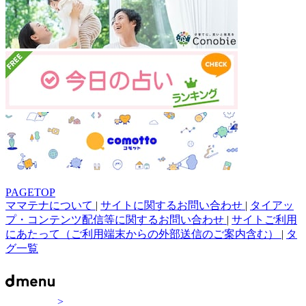
PAGETOP
ママテナについて
|
サイトに関するお問い合わせ
|
タイアッ
プ・コンテンツ配信等に関するお問い合わせ
|
サイトご利用
にあたって（ご利用端末からの外部送信のご案内含む）
|
タ
グ一覧
>