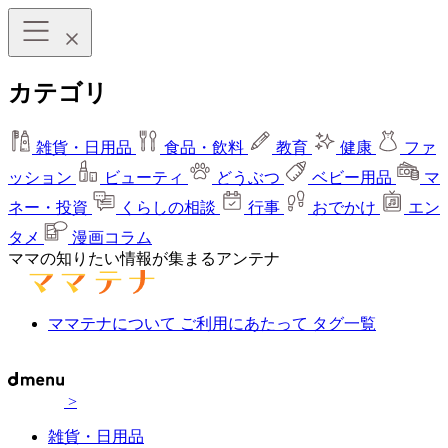
カテゴリ
雑貨・日用品
食品・飲料
教育
健康
ファ
ッション
ビューティ
どうぶつ
ベビー用品
マ
ネー・投資
くらしの相談
行事
おでかけ
エン
タメ
漫画コラム
ママの知りたい情報が集まるアンテナ
ママテナについて
ご利用にあたって
タグ一覧
>
雑貨・日用品