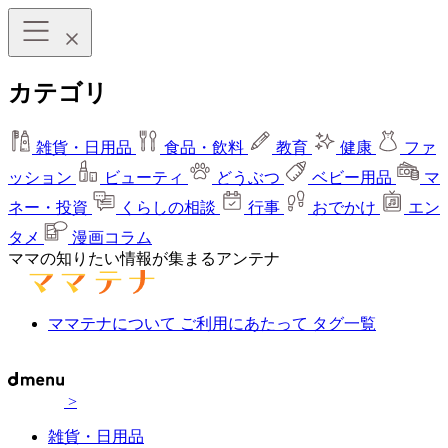
カテゴリ
雑貨・日用品
食品・飲料
教育
健康
ファ
ッション
ビューティ
どうぶつ
ベビー用品
マ
ネー・投資
くらしの相談
行事
おでかけ
エン
タメ
漫画コラム
ママの知りたい情報が集まるアンテナ
ママテナについて
ご利用にあたって
タグ一覧
>
雑貨・日用品