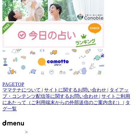
PAGETOP
ママテナについて
|
サイトに関するお問い合わせ
|
タイアッ
プ・コンテンツ配信等に関するお問い合わせ
|
サイトご利用
にあたって（ご利用端末からの外部送信のご案内含む）
|
タ
グ一覧
>