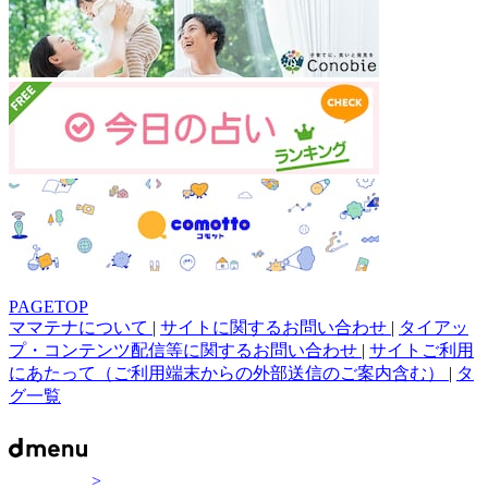
PAGETOP
ママテナについて
|
サイトに関するお問い合わせ
|
タイアッ
プ・コンテンツ配信等に関するお問い合わせ
|
サイトご利用
にあたって（ご利用端末からの外部送信のご案内含む）
|
タ
グ一覧
>