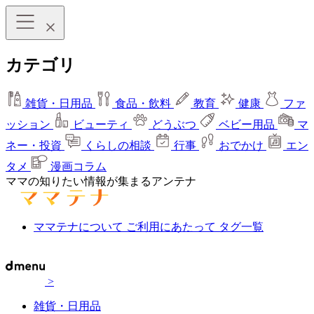
カテゴリ
雑貨・日用品
食品・飲料
教育
健康
ファ
ッション
ビューティ
どうぶつ
ベビー用品
マ
ネー・投資
くらしの相談
行事
おでかけ
エン
タメ
漫画コラム
ママの知りたい情報が集まるアンテナ
ママテナについて
ご利用にあたって
タグ一覧
>
雑貨・日用品