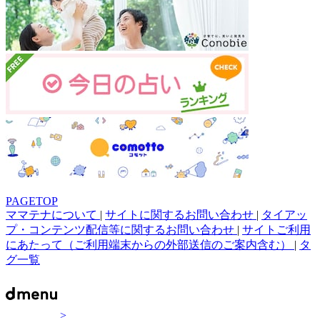
PAGETOP
ママテナについて
|
サイトに関するお問い合わせ
|
タイアッ
プ・コンテンツ配信等に関するお問い合わせ
|
サイトご利用
にあたって（ご利用端末からの外部送信のご案内含む）
|
タ
グ一覧
>