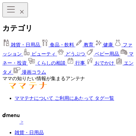
カテゴリ
雑貨・日用品
食品・飲料
教育
健康
ファ
ッション
ビューティ
どうぶつ
ベビー用品
マ
ネー・投資
くらしの相談
行事
おでかけ
エン
タメ
漫画コラム
ママの知りたい情報が集まるアンテナ
ママテナについて
ご利用にあたって
タグ一覧
>
雑貨・日用品