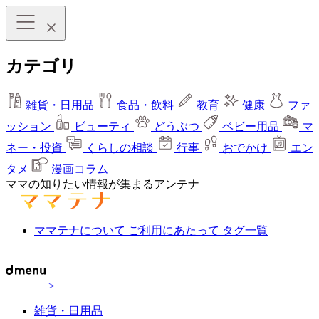
カテゴリ
雑貨・日用品
食品・飲料
教育
健康
ファ
ッション
ビューティ
どうぶつ
ベビー用品
マ
ネー・投資
くらしの相談
行事
おでかけ
エン
タメ
漫画コラム
ママの知りたい情報が集まるアンテナ
ママテナについて
ご利用にあたって
タグ一覧
>
雑貨・日用品