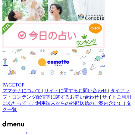
PAGETOP
ママテナについて
|
サイトに関するお問い合わせ
|
タイアッ
プ・コンテンツ配信等に関するお問い合わせ
|
サイトご利用
にあたって（ご利用端末からの外部送信のご案内含む）
|
タ
グ一覧
>