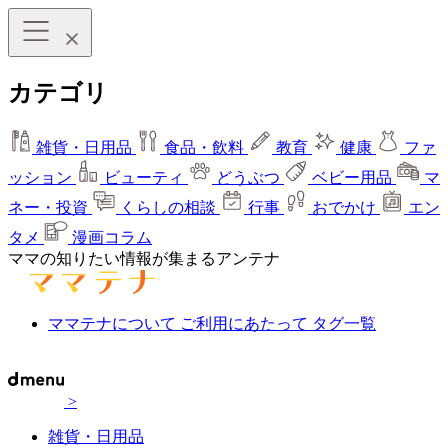
カテゴリ
雑貨・日用品
食品・飲料
教育
健康
ファ
ッション
ビューティ
どうぶつ
ベビー用品
マ
ネー・投資
くらしの相談
行事
おでかけ
エン
タメ
漫画コラム
ママの知りたい情報が集まるアンテナ
ママテナについて
ご利用にあたって
タグ一覧
>
雑貨・日用品