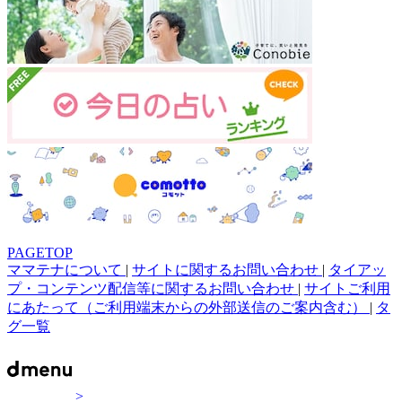
PAGETOP
ママテナについて
|
サイトに関するお問い合わせ
|
タイアッ
プ・コンテンツ配信等に関するお問い合わせ
|
サイトご利用
にあたって（ご利用端末からの外部送信のご案内含む）
|
タ
グ一覧
>