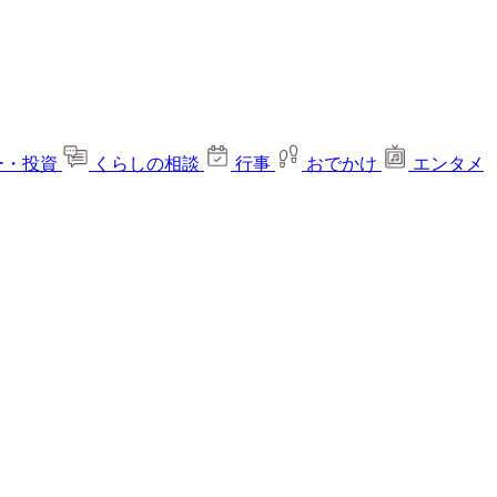
ー・投資
くらしの相談
行事
おでかけ
エンタメ