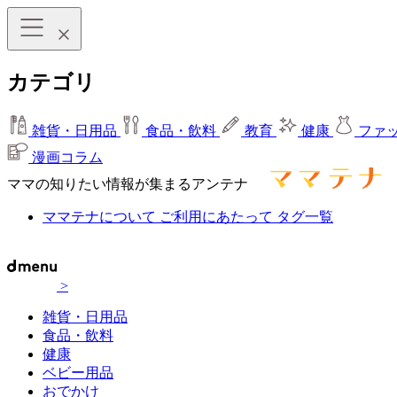
カテゴリ
雑貨・日用品
食品・飲料
教育
健康
ファ
漫画コラム
ママの知りたい情報が集まるアンテナ
ママテナについて
ご利用にあたって
タグ一覧
>
雑貨・日用品
食品・飲料
健康
ベビー用品
おでかけ