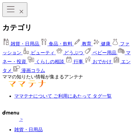
カテゴリ
雑貨・日用品
食品・飲料
教育
健康
ファ
ッション
ビューティ
どうぶつ
ベビー用品
マ
ネー・投資
くらしの相談
行事
おでかけ
エン
タメ
漫画コラム
ママの知りたい情報が集まるアンテナ
ママテナについて
ご利用にあたって
タグ一覧
>
雑貨・日用品