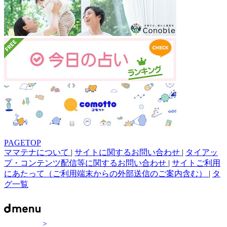
PAGETOP
ママテナについて
|
サイトに関するお問い合わせ
|
タイアッ
プ・コンテンツ配信等に関するお問い合わせ
|
サイトご利用
にあたって（ご利用端末からの外部送信のご案内含む）
|
タ
グ一覧
>