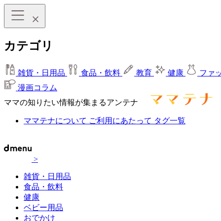
カテゴリ
雑貨・日用品
食品・飲料
教育
健康
ファ
漫画コラム
ママの知りたい情報が集まるアンテナ
ママテナについて
ご利用にあたって
タグ一覧
>
雑貨・日用品
食品・飲料
健康
ベビー用品
おでかけ