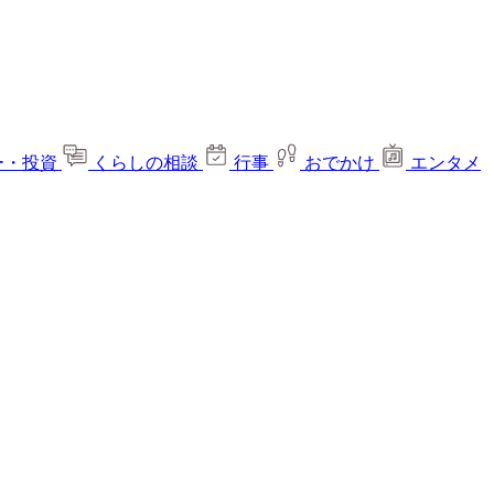
ー・投資
くらしの相談
行事
おでかけ
エンタメ