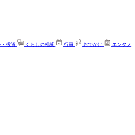
ー・投資
くらしの相談
行事
おでかけ
エンタメ