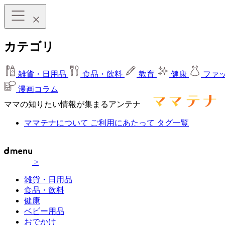
カテゴリ
雑貨・日用品
食品・飲料
教育
健康
ファ
漫画コラム
ママの知りたい情報が集まるアンテナ
ママテナについて
ご利用にあたって
タグ一覧
>
雑貨・日用品
食品・飲料
健康
ベビー用品
おでかけ