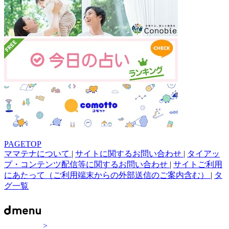
PAGETOP
ママテナについて
|
サイトに関するお問い合わせ
|
タイアッ
プ・コンテンツ配信等に関するお問い合わせ
|
サイトご利用
にあたって（ご利用端末からの外部送信のご案内含む）
|
タ
グ一覧
>