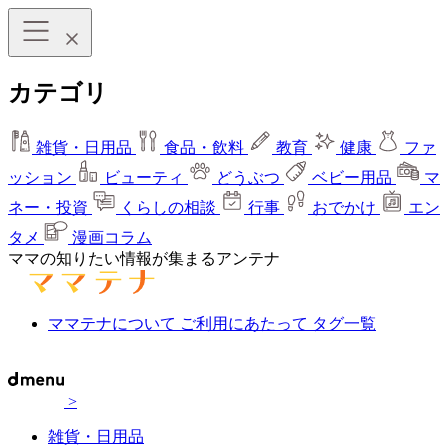
カテゴリ
雑貨・日用品
食品・飲料
教育
健康
ファ
ッション
ビューティ
どうぶつ
ベビー用品
マ
ネー・投資
くらしの相談
行事
おでかけ
エン
タメ
漫画コラム
ママの知りたい情報が集まるアンテナ
ママテナについて
ご利用にあたって
タグ一覧
>
雑貨・日用品